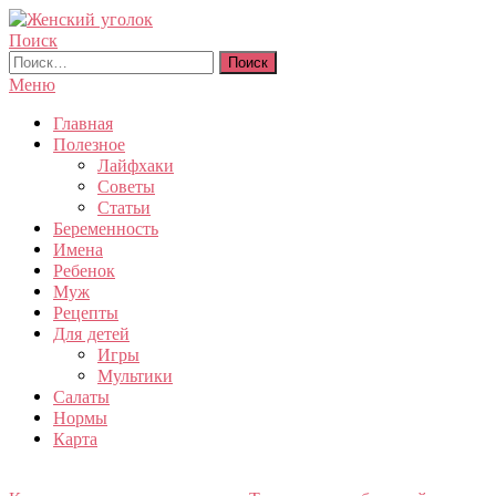
Перейти
к
Поиск
Женский уголок
содержимому
Найти:
Меню
Главная
Полезное
Лайфхаки
Советы
Статьи
Беременность
Имена
Ребенок
Муж
Рецепты
Для детей
Игры
Мультики
Салаты
Нормы
Карта