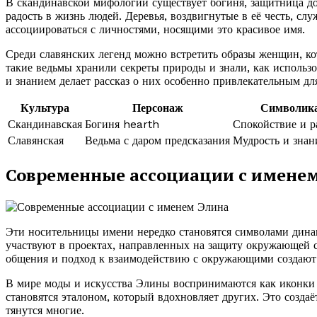
В скандинавской мифологии существует богиня, защитница до
радость в жизнь людей. Деревья, воздвигнутые в её честь, сл
ассоциироваться с личностями, носящими это красивое имя.
Среди славянских легенд можно встретить образы женщин, ко
такие ведьмы хранили секреты природы и знали, как использо
и знанием делает рассказ о них особенно привлекательным дл
Культура
Персонаж
Символик
Скандинавская
Богиня hearth
Спокойствие и р
Славянская
Ведьма с даром предсказания
Мудрость и знан
Современные ассоциации с имене
Эти носительницы имени нередко становятся символами дин
участвуют в проектах, направленных на защиту окружающей с
общения и подход к взаимодействию с окружающими создают 
В мире моды и искусства Элины воспринимаются как иконки 
становятся эталоном, который вдохновляет других. Это создаё
тянутся многие.