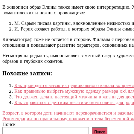
В живописи образ Элины также имеет свою интерпретацию. 
романтических и нежных провокациях:
М. Сарьян писала картины, вдохновленные нежностью и 
И. Рерих создает работы, в которых образы Элины симв
Кинематограф тоже не остается в стороне. Фильмы с персона
отношения и показывают развитие характеров, основанных на
Несмотря на редкость, имя оставляет заметный след в художе
образов и глубоких сюжетов.
Похожие записи:
Как проводится мазок из цервикального канала во врем
Как правильно выбрать мужскую одежду размера xxl дл
Что должен делать настоящий мужчина в жизни для дос
Как справиться с детским негативизмом советы для род
Навигация
Возраст, в котором дети начинают переворачиваться и важные
Рекомендации по правильному положению тела беременной ж
по
Поиск
записям
Поиск