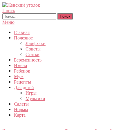
Перейти
к
Поиск
Женский уголок
содержимому
Найти:
Меню
Главная
Полезное
Лайфхаки
Советы
Статьи
Беременность
Имена
Ребенок
Муж
Рецепты
Для детей
Игры
Мультики
Салаты
Нормы
Карта