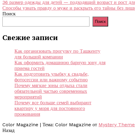
Навигация
36 размер одежды для детей — подходящий возраст и рост д
Способы узнать правду о муже и раскрыть его тайны без лиш
по
Поиск
записям
Поиск
Свежие записи
Как организовать прогулку по Ташкенту
для большой компании
Как оформить домашнюю барную зону для
приема гостей
Как подготовить улыбку к свадьбе,
фотосессии или важному событию
Почему мягкие зоны отдыха стали
обязательной частью современных
мероприятий
Почему все больше семей выбирают
квартиру у моря для постоянного
проживания
Color Magazine
|
Тема: Color Magazine от
Mystery Theme
Назад