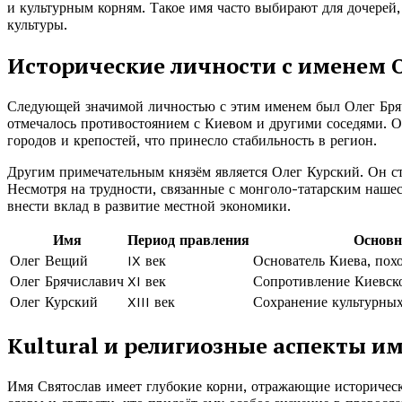
и культурным корням. Такое имя часто выбирают для дочерей,
культуры.
Исторические личности с именем 
Следующей значимой личностью с этим именем был Олег Бряч
отмечалось противостоянием с Киевом и другими соседями. Ол
городов и крепостей, что принесло стабильность в регион.
Другим примечательным князём является Олег Курский. Он ста
Несмотря на трудности, связанные с монголо-татарским нашес
внести вклад в развитие местной экономики.
Имя
Период правления
Основн
Олег Вещий
IX век
Основатель Киева, пох
Олег Брячиславич
XI век
Сопротивление Киевско
Олег Курский
XIII век
Сохранение культурных
Кultural и религиозные аспекты и
Имя Святослав имеет глубокие корни, отражающие историческ