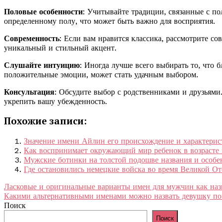
Половые особенности
: Учитывайте традиции, связанные с п
определенному полу, что может быть важно для восприятия.
Современность
: Если вам нравится классика, рассмотрите с
уникальный и стильный акцент.
Слушайте интуицию
: Иногда лучше всего выбирать то, что 
положительные эмоции, может стать удачным выбором.
Консультация
: Обсудите выбор с родственниками и друзьями
укрепить вашу убежденность.
Похожие записи:
Значение имени Айлин его происхождение и характерис
Как воспринимает окружающий мир ребенок в возрасте 
Мужские ботинки на толстой подошве названия и особе
Где остановились немецкие войска во время Великой О
Навигация
Ласковые и оригинальные варианты имен для мужчин как на
Какими альтернативными именами можно назвать девушку п
по
Поиск
записям
Поиск