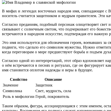
В мифах и легендах восточных народов имя, совпадающее с В
носитель считается защитником и мудрым правителем. Эти кач
Согласно преданиям, подобный персонаж олицетворяет свет и
связывают с солнечным светом, что подчеркивает его божеств
встречаются в народном искусстве, подтверждая его важную р
Это имя используется для обозначения героев, воевавших за 
подвиги, что сделало его символом мужества. Нужно отметить
когда переговорам о мире предшествуют борьба и подъем духа
Согласно одной из интерпретаций, этот образ вдохновляет н
о нём встречаются в песнях и ритуалах, где он фигурирует ка
имя становится оплотом надежды и веры в будущее.
Свойство
Описание
Значение
Защитник
Символика
Свет, мудрость, сила
Роль в мифологии
Герой, покровитель
Таким образом, фигура, ассоциирующаяся с этим именем, оста
культуры. Воспевание его подвига служит напоминанием о н