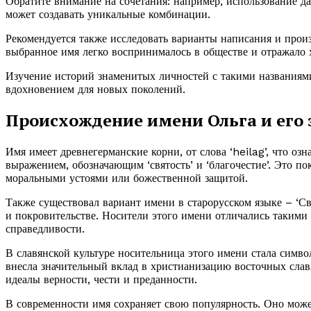
Обратите внимание на сочетания: например, использование 
может создавать уникальные комбинации.
Рекомендуется также исследовать варианты написания и прои
выбранное имя легко воспринималось в обществе и отражало х
Изучение историй знаменитых личностей с такими названиям
вдохновением для новых поколений.
Происхождение имени Ольга и его
Имя имеет древнегерманские корни, от слова ‘heilag’, что озн
выражением, обозначающим ‘святость’ и ‘благочестие’. Это п
моральными устоями или божественной защитой.
Также существовал вариант имени в старорусском языке – ‘Свя
и покровительстве. Носители этого имени отличались такими 
справедливости.
В славянской культуре носительница этого имени стала симво
внесла значительный вклад в христианизацию восточных славя
идеалы верности, чести и преданности.
В современности имя сохраняет свою популярность. Оно может