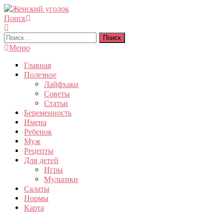
Перейти
к
Поиск
Женский уголок
содержимому
Найти:
Меню
Главная
Полезное
Лайфхаки
Советы
Статьи
Беременность
Имена
Ребенок
Муж
Рецепты
Для детей
Игры
Мультики
Салаты
Нормы
Карта