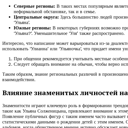
Северные регионы:
В таких местах популярным являетс
неформальной обстановке, так и в семье.
Центральные округа:
Здесь большинство людей произно
‘Ульяна’.
Южные регионы:
В некоторых губерниях возможно прои
‘Ульяна?’. Уменьшительное ‘Уля’ также распространено.
Интересно, что написание может варьироваться из-за диалект
использовать ‘Улианна’ или ‘Ульяночка’, что придает имени ун
При общении рекомендуется учитывать местные особенн
Следует обращать внимание на обычаи, чтобы верно ис
Таким образом, знание региональных различий в произношен
взаимодействии.
Влияние знаменитых личностей на
Знаменитости играют ключевую роль в формировании трендов
такие как Ульяна Солженицына, привлекают внимание к этом
Появление публичных фигур с таким именем часто вызывает в
статистическими данными о рождении детей с этим именем. 
альбомов, когда общественное мнение активно обсуждает нов