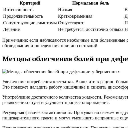
Критерий
Нормальная боль
Интенсивность
Низкая
В
Продолжительность
Кратковременная
Д
Сопутствующие симптомы
Отсутствуют
П
Лечение
Не требуется, достаточно отдыха
Н
Примечание: если наблюдаются необычные или болезненные с
обследования и определения причин состояний.
Методы облегчения болей при деф
Увеличение потребления клетчатки. Включите в рацион больш
Это поможет наладить работу кишечника и снизить дискомфор
Употребление достаточного количества жидкости. Рекомендует
размягчению стула и улучшает процесс опорожнения.
Регулярная физическая активность. Прогулки на свежем возд
пищеварительного тракта и могут уменьшить неприятные ощ
Использование натуральных слабительных. Продукты, такие к