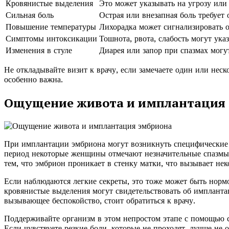
Кровянистые выделения
Это может указывать на угрозу или
Сильная боль
Острая или внезапная боль требует 
Повышение температуры
Лихорадка может сигнализировать о
Симптомы интоксикации
Тошнота, рвота, слабость могут ука
Изменения в стуле
Диарея или запор при спазмах могу
Не откладывайте визит к врачу, если замечаете один или неско
особенно важна.
Ощущение живота и имплантация
При имплантации эмбриона могут возникнуть специфические п
период некоторые женщины отмечают незначительные спазмы
тем, что эмбрион проникает в стенку матки, что вызывает нек
Если наблюдаются легкие секреты, это тоже может быть нормо
кровянистые выделения могут свидетельствовать об имплантац
вызывающее беспокойство, стоит обратиться к врачу.
Поддерживайте организм в этом непростом этапе с помощью с
Если чувствуете резкие боли, которые не проходят, лучше не 