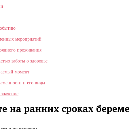
ии
событию
еменных мероприятий
тоянного проживания
стью заботы о здоровье
ываемый момент
ременности и его виды
 значение
е на ранних сроках берем