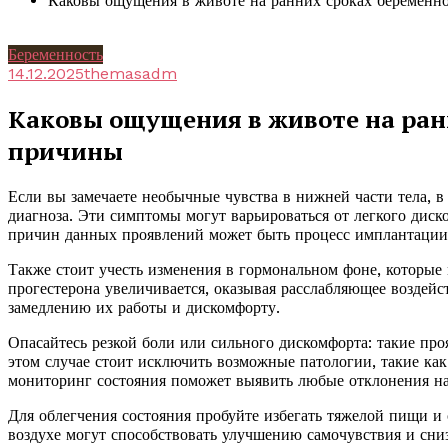
Каковы ощущения в животе на ранних сроках беременн
Беременность
14.12.2025
themasadm
Каковы ощущения в животе на ран
причины
Если вы замечаете необычные чувства в нижней части тела, в
диагноза. Эти симптомы могут варьироваться от легкого дис
причин данных проявлений может быть процесс имплантации, 
Также стоит учесть изменения в гормональном фоне, которые 
прогестерона увеличивается, оказывая расслабляющее воздей
замедлению их работы и дискомфорту.
Опасайтесь резкой боли или сильного дискомфорта: такие пр
этом случае стоит исключить возможные патологии, такие ка
мониторинг состояния поможет выявить любые отклонения на
Для облегчения состояния пробуйте избегать тяжелой пищи и 
воздухе могут способствовать улучшению самочувствия и сни