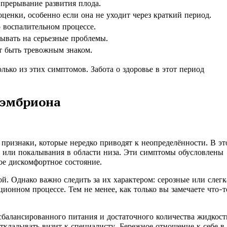
 прерывание развития плода.
оценки, особенно если она не уходит через краткий период.
 воспалительном процессе.
зывать на серьезные проблемы.
т быть тревожным знаком.
лько из этих симптомов. Забота о здоровье в этот период
 эмбриона
ризнаки, которые нередко приводят к неопределённости. В эт
 или покалывания в области низа. Эти симптомы обусловлены
ое дискомфортное состояние.
й. Однако важно следить за их характером: серозные или слегк
ионном процессе. Тем не менее, как только вы замечаете что-т
балансированного питания и достаточного количества жидкост
откладывать визит к специалисту. Бережное отношение к себе в