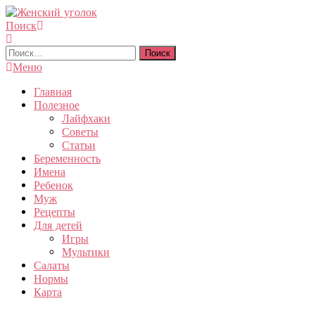
Перейти
к
Поиск
Женский уголок
содержимому
Найти:
Меню
Главная
Полезное
Лайфхаки
Советы
Статьи
Беременность
Имена
Ребенок
Муж
Рецепты
Для детей
Игры
Мультики
Салаты
Нормы
Карта