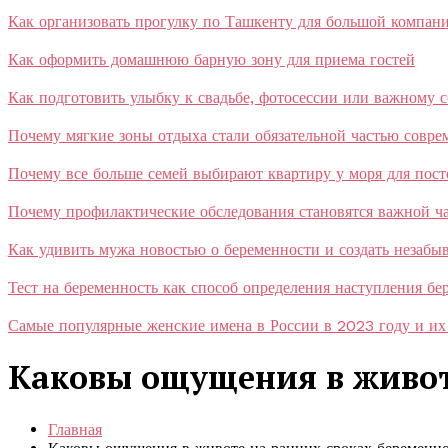
Как организовать прогулку по Ташкенту для большой компан
Как оформить домашнюю барную зону для приема гостей
Как подготовить улыбку к свадьбе, фотосессии или важному 
Почему мягкие зоны отдыха стали обязательной частью совр
Почему все больше семей выбирают квартиру у моря для пос
Почему профилактические обследования становятся важной ча
Как удивить мужа новостью о беременности и создать незаб
Тест на беременность как способ определения наступления бе
Самые популярные женские имена в России в 2023 году и их
Каковы ощущения в живот
Главная