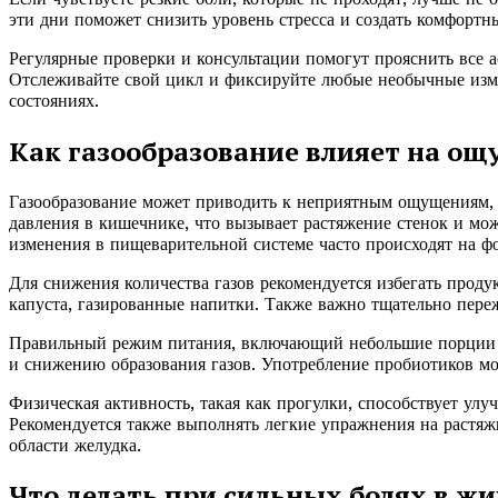
эти дни поможет снизить уровень стресса и создать комфортн
Регулярные проверки и консультации помогут прояснить все а
Отслеживайте свой цикл и фиксируйте любые необычные изме
состояниях.
Как газообразование влияет на ощ
Газообразование может приводить к неприятным ощущениям, 
давления в кишечнике, что вызывает растяжение стенок и мо
изменения в пищеварительной системе часто происходят на ф
Для снижения количества газов рекомендуется избегать проду
капуста, газированные напитки. Также важно тщательно пере
Правильный режим питания, включающий небольшие порции 
и снижению образования газов. Употребление пробиотиков м
Физическая активность, такая как прогулки, способствует ул
Рекомендуется также выполнять легкие упражнения на растяж
области желудка.
Что делать при сильных болях в жи