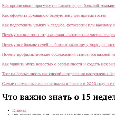
Как организовать прогулку по Ташкенту для большой компан
Как оформить домашнюю барную зону для приема гостей
Как подготовить улыбку к свадьбе, фотосессии или важному 
Почему мягкие зоны отдыха стали обязательной частью совр
Почему все больше семей выбирают квартиру у моря для пос
Почему профилактические обследования становятся важной ча
Как удивить мужа новостью о беременности и создать незаб
Тест на беременность как способ определения наступления бе
Самые популярные женские имена в России в 2023 году и их
Что важно знать о 15 нед
Главная