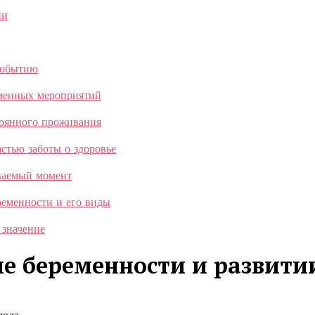
ии
событию
еменных мероприятий
тоянного проживания
стью заботы о здоровье
ываемый момент
ременности и его виды
 значение
еле беременности и развити