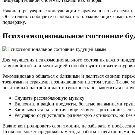
пищеварительной системы, такими как запоры.
Наконец, регулярные консультации с врачом позволят следит
Обязательно сообщайте о любых настораживающих симптомах
поддержку.
Психоэмоциональное состояние б
Для улучшения психоэмоционального состояния важно придерж
занятия йогой или медитацией способствуют снижению уровн
Рекомендовано общаться с близкими и делиться своими переж
тревогами и страхами, возникающими на этом этапе. Также мо
позитивный настрой и даст возможность познакомиться с дру
Слушать расслабляющую музыку.
Включить в раціон продукты, богатые витаминами груп
Записываться на занятия творчеством – рисование, лепк
Регулярно осуществлять физическую активность, но без 
Важно контролировать свои эмоции, не забывать о профессио
Психолог может предложить методы работы с негативными эм