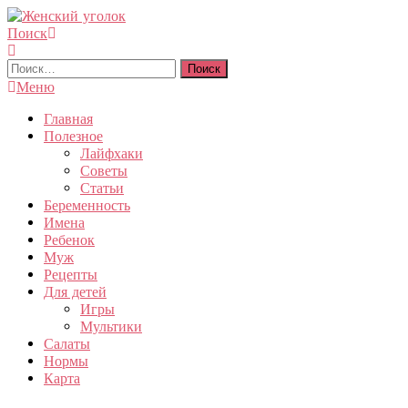
Перейти
к
Поиск
Женский уголок
содержимому
Найти:
Меню
Главная
Полезное
Лайфхаки
Советы
Статьи
Беременность
Имена
Ребенок
Муж
Рецепты
Для детей
Игры
Мультики
Салаты
Нормы
Карта