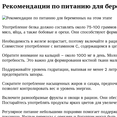
Рекомендации по питанию для бер
Употребление белка должно составлять около 75-100 граммов
мясо, яйца, а также бобовые и орехи. Они способствуют фор
Необходимость в железе возрастает, поэтому включайте в рац
Совместное употребление с витамином C, содержащимся в цит
Обратите внимание на кальций – около 1000 мг в день. Моло
потребность. Это важно для формирования костной ткани ма
Поддерживайте уровень гидратации, выпивая не менее 2 литр
предотвратить запоры.
Сократите потребление насыщенных жиров и сахара, предпочи
позволит контролировать вес и уровень энергии.
Включите разнообразные фрукты и овощи в рацион. Они обе
Постарайтесь употреблять продукты ярких цветов для увеличе
Регулярное питание небольшими порциями помогает поддержи
токсикоза. Частые перекусы с орехами и йогуртом могут быть