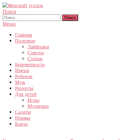
Перейти
к
Поиск
Женский уголок
содержимому
Найти:
Меню
Главная
Полезное
Лайфхаки
Советы
Статьи
Беременность
Имена
Ребенок
Муж
Рецепты
Для детей
Игры
Мультики
Салаты
Нормы
Карта