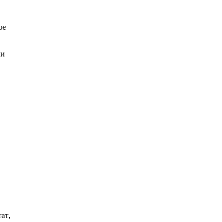
ое
ми
ат,