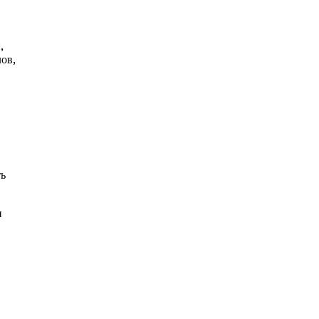
,
ов,
ть
и