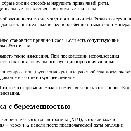
в образе жизни способны нарушить привычный ритм.
циональные потрясения – возможные триггеры.
ой активности также могут стать причиной. Резкая потеря или
Недостаток питательных веществ, особенно витаминов и минерал
дко становятся причиной сбоя. Если есть сопутствующие
ом обязательна.
ывать такие изменения. При прекращении использования
восстановления нормального функционирования яичников.
гипотиреоз или другие эндокринные расстройства могут оказа
едование и соответствующее лечение.
Простое тестирование может помочь выяснить этот вопрос. Есл
ледования.
жка с беременностью
ие хорионического гонадотропина (ХГЧ), который можно
ния – через 1–2 недели после предполагаемой даты овуляции.