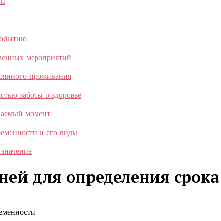
ии
событию
еменных мероприятий
тоянного проживания
стью заботы о здоровье
ываемый момент
ременности и его виды
 значение
дней для определения срок
ременности