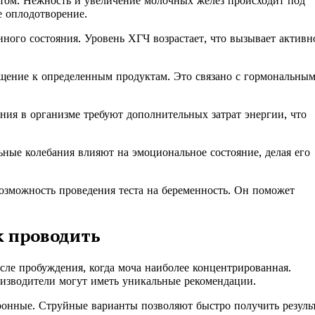
ом. Нежность и увеличение молочных желез происходит под
е оплодотворение.
нного состояния. Уровень ХГЧ возрастает, что вызывает активн
ащение к определенным продуктам. Это связано с гормональны
ия в организме требуют дополнительных затрат энергии, что
ные колебания влияют на эмоциональное состояние, делая его
возможность проведения теста на беременность. Он поможет
к проводить
осле пробуждения, когда моча наиболее концентрированная.
оизводители могут иметь уникальные рекомендации.
ронные. Струйные варианты позволяют быстро получить результ