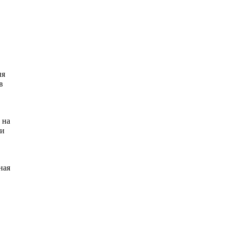
ия
в
 на
 и
ная