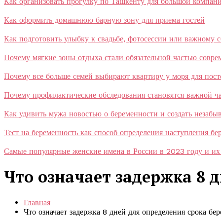
Как организовать прогулку по Ташкенту для большой компан
Как оформить домашнюю барную зону для приема гостей
Как подготовить улыбку к свадьбе, фотосессии или важному 
Почему мягкие зоны отдыха стали обязательной частью совр
Почему все больше семей выбирают квартиру у моря для пос
Почему профилактические обследования становятся важной ча
Как удивить мужа новостью о беременности и создать незаб
Тест на беременность как способ определения наступления бе
Самые популярные женские имена в России в 2023 году и их
Что означает задержка 8 
Главная
Что означает задержка 8 дней для определения срока бе