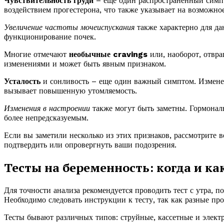
Чувствительность груди
– еще один распространенный симпт
воздействием прогестерона, что также указывает на возможно
Увеличение частоты мочеиспускания
также характерно для да
функционирование почек.
Многие отмечают
необычные cravings
или, наоборот, отвр
изменениями и может быть явным признаком.
Усталость
и сонливость – еще один важный симптом. Изменен
вызывает повышенную утомляемость.
Изменения в настроении
также могут быть заметны. Гормональ
более непредсказуемым.
Если вы заметили несколько из этих признаков, рассмотрите 
подтвердить или опровергнуть ваши подозрения.
Тесты на беременность: когда и ка
Для точности анализа рекомендуется проводить тест с утра, п
Необходимо следовать инструкции к тесту, так как разные пр
Тесты бывают различных типов: струйные, кассетные и элект